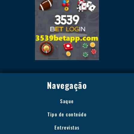
Navegação
Saque
Tipo de conteúdo
Entrevistas