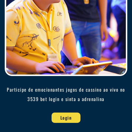
Participe de emocionantes jogos de cassino ao vivo no
3539 bet login e sinta a adrenalina
Login