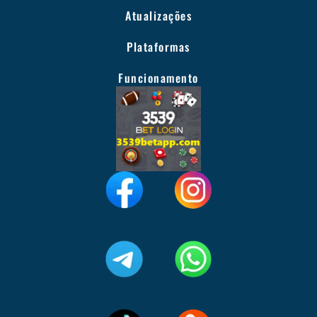
Atualizações
Plataformas
Funcionamento