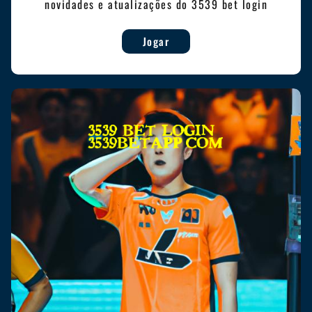
novidades e atualizações do 3539 bet login
Jogar