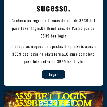
sucesso.
Conheça as regras e termos de uso do 3539 bet
para fazer login.Os Benefícios de Participar do
3539 bet login
Conheça as opções de apostas disponíveis após o
3539 bet login na plataforma..O guia completo
para iniciantes no 3539 bet login
Jogar